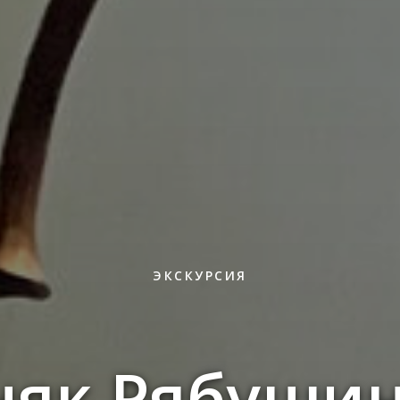
ЭКСКУРСИЯ
няк Рябушин