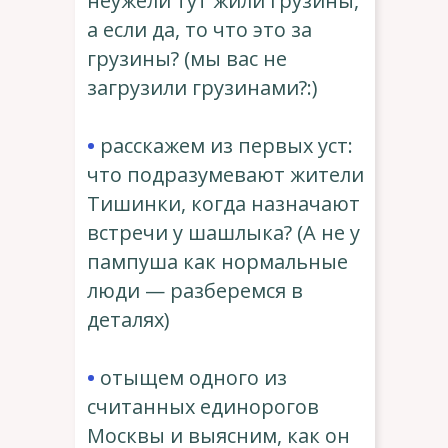
неужели тут жили грузины,
а если да, то что это за
грузины? (мы вас не
загрузили грузинами?:)
•
расскажем из первых уст:
что подразумевают жители
Тишинки, когда назначают
встречи у
шашлыка
? (А не у
пампуша
как нормальные
люди — разберемся в
деталях)
•
отыщем одного из
считанных единорогов
Москвы и выясним, как он