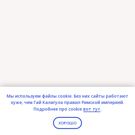
Мы используем файлы cookie. Без них сайты работают
хуже, чем Гай Калигула правил Римской империей.
Экскурсия по Поварской: готика,
Подробнее про cookie
вот тут
.
модерн, красивая жизнь
забронировать места
ХОРОШО